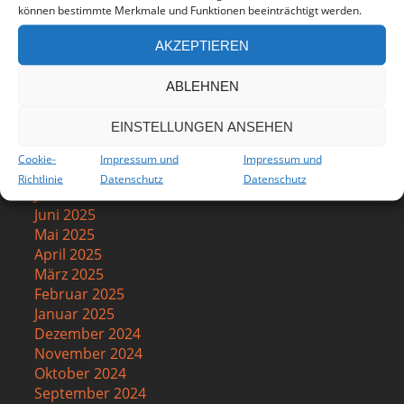
können bestimmte Merkmale und Funktionen beeinträchtigt werden.
April 2026
März 2026
AKZEPTIEREN
Februar 2026
Januar 2026
ABLEHNEN
Dezember 2025
November 2025
EINSTELLUNGEN ANSEHEN
Oktober 2025
September 2025
Cookie-
Impressum und
Impressum und
August 2025
Richtlinie
Datenschutz
Datenschutz
Juli 2025
Juni 2025
Mai 2025
April 2025
März 2025
Februar 2025
Januar 2025
Dezember 2024
November 2024
Oktober 2024
September 2024