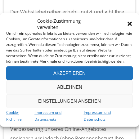
Der Websitebetreiber erhebt, nutzt und gibt Ihre
Cookie-Zustimmung
personenbezogenen Daten nur dann weiter, wenn
verwalten
dies im gesetzlichen Rahmen erlaubt ist oder Sie
Um dir ein optimales Erlebnis zu bieten, verwenden wir Technologien wie
Cookies, um Geräteinformationen zu speichern und/oder darauf
in die Datenerhebung einwilligen.
zuzugreifen. Wenn du diesen Technologien zustimmst, können wir Daten
wie das Surfverhalten oder eindeutige IDs auf dieser Website
verarbeiten. Wenn du deine Zustimmung nicht erteilst oder zurückziehst,
Als personenbezogene Daten gelten sämtliche
können bestimmte Merkmale und Funktionen beeinträchtigt werden.
Informationen, welche dazu dienen, Ihre Person
AKZEPTIEREN
zu bestimmen und welche zu Ihnen zurückverfolgt
werden können – also beispielsweise Ihr Name,
ABLEHNEN
Ihre E-Mail-Adresse und Telefonnummer.
EINSTELLUNGEN ANSEHEN
Diese Website können Sie auch besuchen, ohne
Cookie-
Impressum und
Impressum und
Richtlinie
Datenschutz
Datenschutz
Angaben zu Ihrer Person zu machen. Zur
Verbesserung unseres Online-Angebotes
speichern wir jedoch (ohne Personenbezug) Ihre