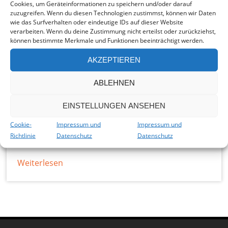
Cookies, um Geräteinformationen zu speichern und/oder darauf
zuzugreifen. Wenn du diesen Technologien zustimmst, können wir Daten
news
wie das Surfverhalten oder eindeutige IDs auf dieser Website
verarbeiten. Wenn du deine Zustimmung nicht erteilst oder zurückziehst,
können bestimmte Merkmale und Funktionen beeinträchtigt werden.
Zum nächsten Stammtisch treffen wir uns am
Dienstag, 18. Juli, 19 Uhr, im Vereinslokal bei
AKZEPTIEREN
Jandewerth-Bayer, Bottroper Straße 125. Neben
ABLEHNEN
Sponsoren und Projektpaten sind an unserem
Hilfsprojekt interessierte Personen herzlich
EINSTELLUNGEN ANSEHEN
willkommen. Schon jetzt weisen wir darauf hin,
Cookie-
Impressum und
Impressum und
dass im August kein
Richtlinie
Datenschutz
Datenschutz
Weiterlesen