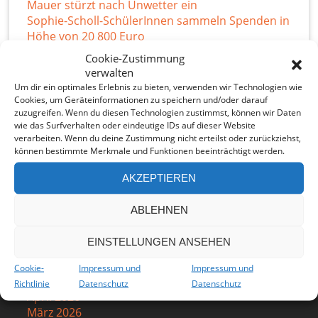
Mauer stürzt nach Unwetter ein
Sophie-Scholl-SchülerInnen sammeln Spenden in
Höhe von 20 800 Euro
Regenwasser-Projekt wächst
Cookie-Zustimmung
verwalten
Um dir ein optimales Erlebnis zu bieten, verwenden wir Technologien wie
Cookies, um Geräteinformationen zu speichern und/oder darauf
zuzugreifen. Wenn du diesen Technologien zustimmst, können wir Daten
wie das Surfverhalten oder eindeutige IDs auf dieser Website
verarbeiten. Wenn du deine Zustimmung nicht erteilst oder zurückziehst,
können bestimmte Merkmale und Funktionen beeinträchtigt werden.
AKZEPTIEREN
ABLEHNEN
Archiv
EINSTELLUNGEN ANSEHEN
Juli 2026
Juni 2026
Cookie-
Impressum und
Impressum und
Mai 2026
Richtlinie
Datenschutz
Datenschutz
April 2026
März 2026