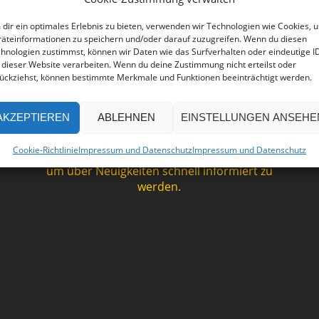
dir ein optimales Erlebnis zu bieten, verwenden wir Technologien wie Cookies, 
äteinformationen zu speichern und/oder darauf zuzugreifen. Wenn du diesen
hnologien zustimmst, können wir Daten wie das Surfverhalten oder eindeutige I
 dieser Website verarbeiten. Wenn du deine Zustimmung nicht erteilst oder
RSS-Feed
ückziehst, können bestimmte Merkmale und Funktionen beeinträchtigt werden.
AKZEPTIEREN
ABLEHNEN
EINSTELLUNGEN ANSEHE
Abonnieren Sie unseren
Cookie-Richtlinie
Impressum und Datenschutz
Impressum und Datenschutz
>>> RSS-Feed <<<
um über Neuigkeiten schnell informiert zu
werden.