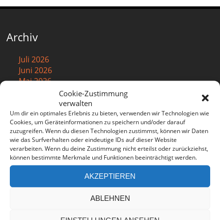
Archiv
Juli 2026
Juni 2026
Mai 2026
April 2026
Cookie-Zustimmung
März 2026
verwalten
Februar 2026
Um dir ein optimales Erlebnis zu bieten, verwenden wir Technologien wie
Cookies, um Geräteinformationen zu speichern und/oder darauf
Januar 2026
zuzugreifen. Wenn du diesen Technologien zustimmst, können wir Daten
Dezember 2025
wie das Surfverhalten oder eindeutige IDs auf dieser Website
November 2025
verarbeiten. Wenn du deine Zustimmung nicht erteilst oder zurückziehst,
Oktober 2025
können bestimmte Merkmale und Funktionen beeinträchtigt werden.
September 2025
AKZEPTIEREN
August 2025
Juli 2025
ABLEHNEN
Juni 2025
Mai 2025