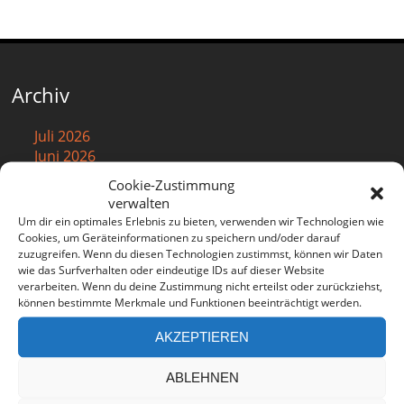
Archiv
Juli 2026
Juni 2026
Mai 2026
Cookie-Zustimmung
April 2026
verwalten
März 2026
Um dir ein optimales Erlebnis zu bieten, verwenden wir Technologien wie
Februar 2026
Cookies, um Geräteinformationen zu speichern und/oder darauf
zuzugreifen. Wenn du diesen Technologien zustimmst, können wir Daten
Januar 2026
wie das Surfverhalten oder eindeutige IDs auf dieser Website
Dezember 2025
verarbeiten. Wenn du deine Zustimmung nicht erteilst oder zurückziehst,
November 2025
können bestimmte Merkmale und Funktionen beeinträchtigt werden.
Oktober 2025
September 2025
AKZEPTIEREN
August 2025
Juli 2025
ABLEHNEN
Juni 2025