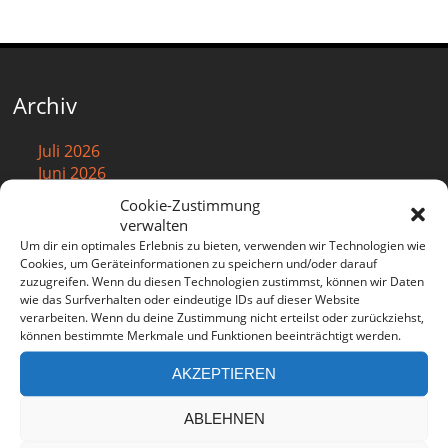
Archiv
Juli 2026
Juni 2026
Mai 2026
Cookie-Zustimmung
April 2026
verwalten
März 2026
Um dir ein optimales Erlebnis zu bieten, verwenden wir Technologien wie
Februar 2026
Cookies, um Geräteinformationen zu speichern und/oder darauf
zuzugreifen. Wenn du diesen Technologien zustimmst, können wir Daten
Januar 2026
wie das Surfverhalten oder eindeutige IDs auf dieser Website
Dezember 2025
verarbeiten. Wenn du deine Zustimmung nicht erteilst oder zurückziehst,
November 2025
können bestimmte Merkmale und Funktionen beeinträchtigt werden.
Oktober 2025
September 2025
AKZEPTIEREN
August 2025
Juli 2025
ABLEHNEN
Juni 2025