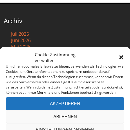
Archiv
Juli 2026
Juni 2026
Mai 2026
April 2026
Cookie-Zustimmung
März 2026
verwalten
Februar 2026
Um dir ein optimales Erlebnis zu bieten, verwenden wir Technologien wie
Cookies, um Geräteinformationen zu speichern und/oder darauf
Januar 2026
zuzugreifen. Wenn du diesen Technologien zustimmst, können wir Daten
Dezember 2025
wie das Surfverhalten oder eindeutige IDs auf dieser Website
November 2025
verarbeiten. Wenn du deine Zustimmung nicht erteilst oder zurückziehst,
Oktober 2025
können bestimmte Merkmale und Funktionen beeinträchtigt werden.
September 2025
AKZEPTIEREN
August 2025
Juli 2025
Juni 2025
ABLEHNEN
Mai 2025
April 2025
EINSTELLUNGEN ANSEHEN