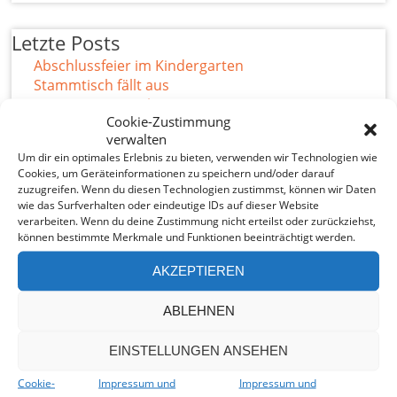
Letzte Posts
Abschlussfeier im Kindergarten
Stammtisch fällt aus
Mauer stürzt nach Unwetter ein
Cookie-Zustimmung
Sophie-Scholl-SchülerInnen sammeln Spenden in
verwalten
Höhe von 20 800 Euro
Um dir ein optimales Erlebnis zu bieten, verwenden wir Technologien wie
Regenwasser-Projekt wächst
Cookies, um Geräteinformationen zu speichern und/oder darauf
zuzugreifen. Wenn du diesen Technologien zustimmst, können wir Daten
wie das Surfverhalten oder eindeutige IDs auf dieser Website
verarbeiten. Wenn du deine Zustimmung nicht erteilst oder zurückziehst,
können bestimmte Merkmale und Funktionen beeinträchtigt werden.
AKZEPTIEREN
ABLEHNEN
EINSTELLUNGEN ANSEHEN
Archiv
Cookie-
Impressum und
Impressum und