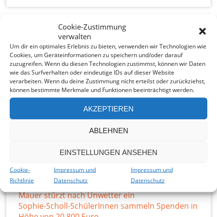
Cookie-Zustimmung
verwalten
Beitragsnavigation
Neues Gebäude wächst – Kinder stürmen
Um dir ein optimales Erlebnis zu bieten, verwenden wir Technologien wie
Spielplatz
Cookies, um Geräteinformationen zu speichern und/oder darauf
zuzugreifen. Wenn du diesen Technologien zustimmst, können wir Daten
Feier zum Commonwealth-Day
wie das Surfverhalten oder eindeutige IDs auf dieser Website
verarbeiten. Wenn du deine Zustimmung nicht erteilst oder zurückziehst,
können bestimmte Merkmale und Funktionen beeinträchtigt werden.
AKZEPTIEREN
Suchen
SUCHEN
ABLEHNEN
EINSTELLUNGEN ANSEHEN
Letzte Posts
Cookie-
Impressum und
Impressum und
Abschlussfeier im Kindergarten
Richtlinie
Datenschutz
Datenschutz
Stammtisch fällt aus
Mauer stürzt nach Unwetter ein
Sophie-Scholl-SchülerInnen sammeln Spenden in
Höhe von 20 800 Euro